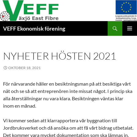
Hoppa
till
innehåll
Sök
VEFF Ekonomisk förening
PRIMÄR
MENY
NYHETER HÖSTEN 2021
OKTOBER 18, 2021
För närvarande håller en besiktningsman på att besiktiga vårt
nät och se så att entreprenören inte missat något. I princip ska
alla återställningar nu vara klara. Besiktningen väntas klar
inom en månad.
Vi kommer sedan att klarrapportera vår byggnation till
Jordbruksverket och då ansöka om att få vårt bidrag utbetalat.
Det kommer vara mycket dokumentation som ska lämnas in.