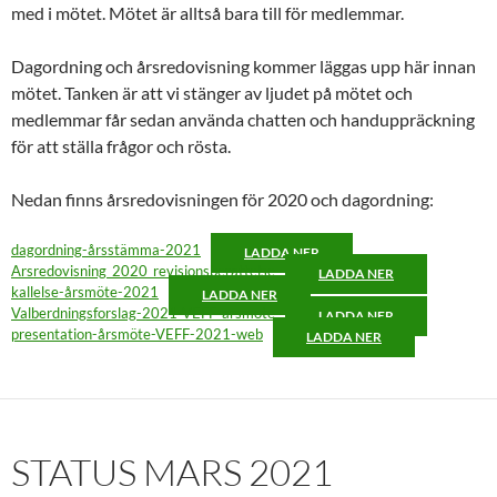
med i mötet. Mötet är alltså bara till för medlemmar.
Dagordning och årsredovisning kommer läggas upp här innan
mötet. Tanken är att vi stänger av ljudet på mötet och
medlemmar får sedan använda chatten och handuppräckning
för att ställa frågor och rösta.
Nedan finns årsredovisningen för 2020 och dagordning:
dagordning-årsstämma-2021
LADDA NER
Arsredovisning_2020_revisionsberattelse
LADDA NER
kallelse-årsmöte-2021
LADDA NER
Valberdningsforslag-2021-VEFF-arsmote
LADDA NER
presentation-årsmöte-VEFF-2021-web
LADDA NER
STATUS MARS 2021