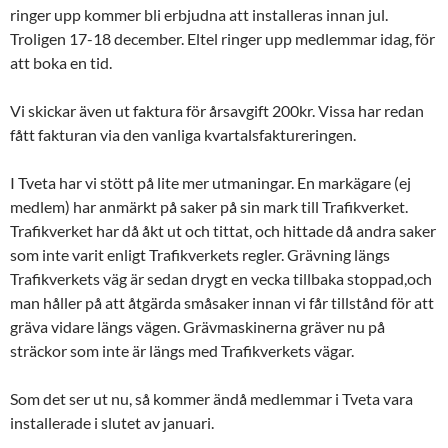
ringer upp kommer bli erbjudna att installeras innan jul.
Troligen 17-18 december. Eltel ringer upp medlemmar idag, för
att boka en tid.
Vi skickar även ut faktura för årsavgift 200kr. Vissa har redan
fått fakturan via den vanliga kvartalsfaktureringen.
I Tveta har vi stött på lite mer utmaningar. En markägare (ej
medlem) har anmärkt på saker på sin mark till Trafikverket.
Trafikverket har då åkt ut och tittat, och hittade då andra saker
som inte varit enligt Trafikverkets regler. Grävning längs
Trafikverkets väg är sedan drygt en vecka tillbaka stoppad,och
man håller på att åtgärda småsaker innan vi får tillstånd för att
gräva vidare längs vägen. Grävmaskinerna gräver nu på
sträckor som inte är längs med Trafikverkets vägar.
Som det ser ut nu, så kommer ändå medlemmar i Tveta vara
installerade i slutet av januari.