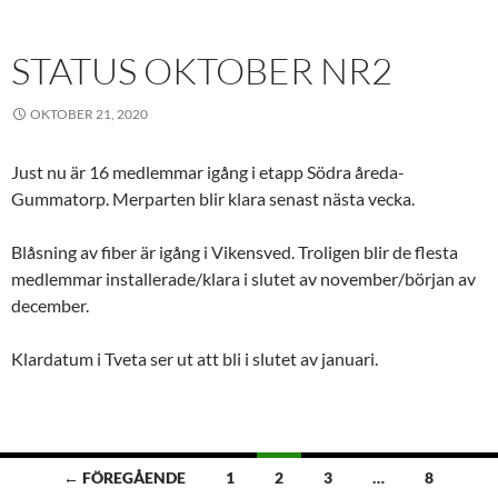
STATUS OKTOBER NR2
OKTOBER 21, 2020
Just nu är 16 medlemmar igång i etapp Södra åreda-
Gummatorp. Merparten blir klara senast nästa vecka.
Blåsning av fiber är igång i Vikensved. Troligen blir de flesta
medlemmar installerade/klara i slutet av november/början av
december.
Klardatum i Tveta ser ut att bli i slutet av januari.
Inläggsnavigering
← FÖREGÅENDE
1
2
3
…
8