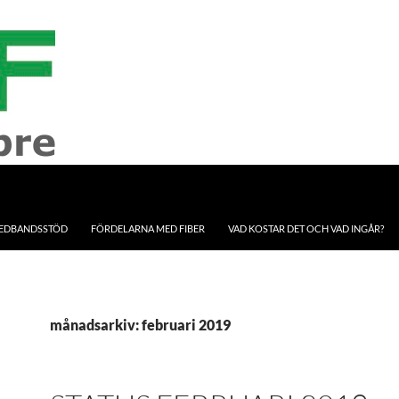
EDBANDSSTÖD
FÖRDELARNA MED FIBER
VAD KOSTAR DET OCH VAD INGÅR?
månadsarkiv: februari 2019