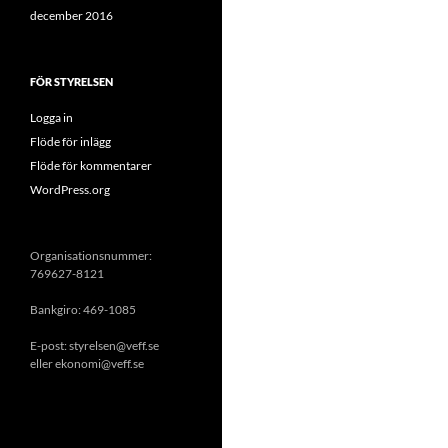
december 2016
FÖR STYRELSEN
Logga in
Flöde för inlägg
Flöde för kommentarer
WordPress.org
Organisationsnummer:
769627-8121
Bankgiro: 469-1085
E-post: styrelsen@veff.se
eller ekonomi@veff.se