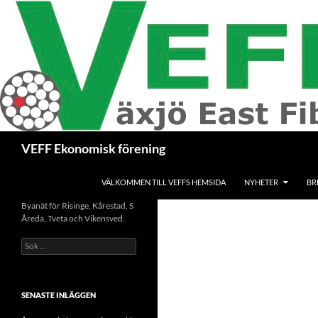
Hoppa
till
innehåll
Sök
VEFF Ekonomisk förening
VÄLKOMMEN TILL VEFFS HEMSIDA
NYHETER
BR
Byanät för Risinge, Kårestad, S
Åreda, Tveta och Vikensved.
Sök
efter:
SENASTE INLÄGGEN