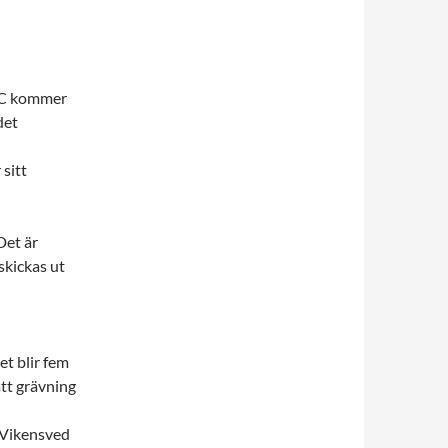
NCC kommer
det
 sitt
Det är
skickas ut
et blir fem
att grävning
 Vikensved