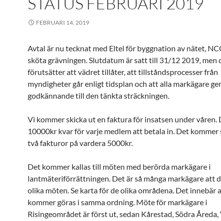
STATUS FEBRUARI 2019
FEBRUARI 14, 2019
Avtal är nu tecknat med Eltel för byggnation av nätet, 
sköta grävningen. Slutdatum är satt till 31/12 2019, men 
förutsätter att vädret tillåter, att tillståndsprocesser från
myndigheter går enligt tidsplan och att alla markägare ger
godkännande till den tänkta sträckningen.
Vi kommer skicka ut en faktura för insatsen under våren. 
10000kr kvar för varje medlem att betala in. Det kommer 
två fakturor på vardera 5000kr.
Det kommer kallas till möten med berörda markägare i
lantmäteriförrättningen. Det är så många markägare att d
olika möten. Se karta för de olika områdena. Det innebär 
kommer göras i samma ordning. Möte för markägare i
Risingeområdet är först ut, sedan Kårestad, Södra Åreda,