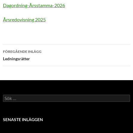
Dagordning-Årsstamma-2026
Årsredovisning 2025
Inläggsnavigering
FÖREGÅENDE INLÄGG
Ledningsrätter
Sök
efter:
SENASTE INLÄGGEN