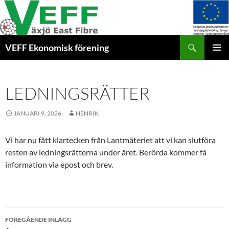
Hoppa
till
innehåll
Sök
VEFF Ekonomisk förening
PRIMÄR
MENY
LEDNINGSRÄTTER
JANUARI 9, 2026
HENRIK
Vi har nu fått klartecken från Lantmäteriet att vi kan slutföra
resten av ledningsrätterna under året. Berörda kommer få
information via epost och brev.
Inläggsnavigering
FÖREGÅENDE INLÄGG