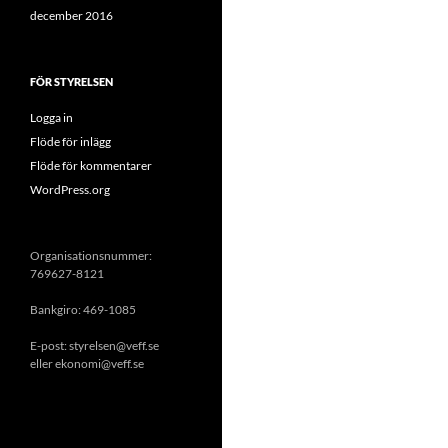
december 2016
FÖR STYRELSEN
Logga in
Flöde för inlägg
Flöde för kommentarer
WordPress.org
Organisationsnummer:
769627-8121
Bankgiro: 469-1085
E-post: styrelsen@veff.se
eller ekonomi@veff.se