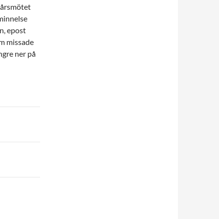
l årsmötet
åminnelse
n, epost
som missade
ngre ner på