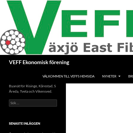
Hoppa
till
innehåll
Sök
VEFF Ekonomisk förening
VÄLKOMMEN TILL VEFFS HEMSIDA
NYHETER
BR
Byanät för Risinge, Kårestad, S
Åreda, Tveta och Vikensved.
Sök
efter:
SENASTE INLÄGGEN