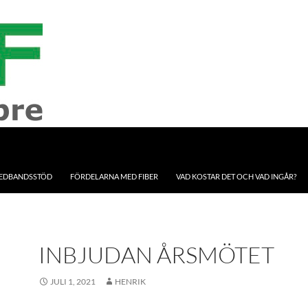
EDBANDSSTÖD
FÖRDELARNA MED FIBER
VAD KOSTAR DET OCH VAD INGÅR?
INBJUDAN ÅRSMÖTET
JULI 1, 2021
HENRIK