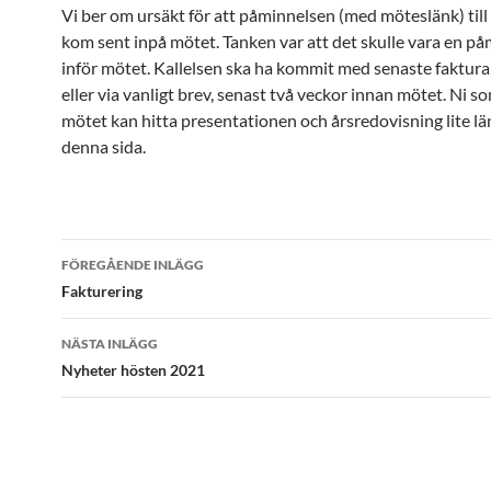
Vi ber om ursäkt för att påminnelsen (med möteslänk) til
kom sent inpå mötet. Tanken var att det skulle vara en p
inför mötet. Kallelsen ska ha kommit med senaste faktura
eller via vanligt brev, senast två veckor innan mötet. Ni 
mötet kan hitta presentationen och årsredovisning lite lä
denna sida.
Inläggsnavigering
FÖREGÅENDE INLÄGG
Fakturering
NÄSTA INLÄGG
Nyheter hösten 2021