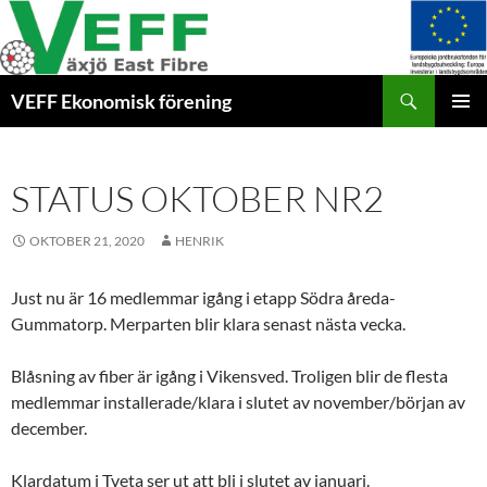
Hoppa
till
innehåll
Sök
VEFF Ekonomisk förening
PRIMÄR
MENY
STATUS OKTOBER NR2
OKTOBER 21, 2020
HENRIK
Just nu är 16 medlemmar igång i etapp Södra åreda-
Gummatorp. Merparten blir klara senast nästa vecka.
Blåsning av fiber är igång i Vikensved. Troligen blir de flesta
medlemmar installerade/klara i slutet av november/början av
december.
Klardatum i Tveta ser ut att bli i slutet av januari.