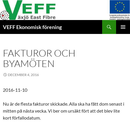
Hoppa
till
innehåll
Sök
VEFF Ekonomisk förening
PRIMÄR
MENY
FAKTUROR OCH
BYAMÖTEN
DECEMBER 4, 2016
2016-11-10
Nu är de flesta fakturor skickade. Alla ska ha fått dom senast i
mitten på nästa vecka. Vi ber om ursäkt fört att det blev lite
kort förfallodatum.