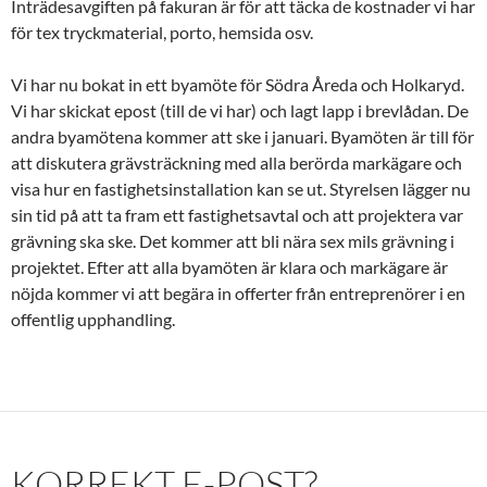
Inträdesavgiften på fakuran är för att täcka de kostnader vi har
för tex tryckmaterial, porto, hemsida osv.
Vi har nu bokat in ett byamöte för Södra Åreda och Holkaryd.
Vi har skickat epost (till de vi har) och lagt lapp i brevlådan. De
andra byamötena kommer att ske i januari. Byamöten är till för
att diskutera grävsträckning med alla berörda markägare och
visa hur en fastighetsinstallation kan se ut. Styrelsen lägger nu
sin tid på att ta fram ett fastighetsavtal och att projektera var
grävning ska ske. Det kommer att bli nära sex mils grävning i
projektet. Efter att alla byamöten är klara och markägare är
nöjda kommer vi att begära in offerter från entreprenörer i en
offentlig upphandling.
KORREKT E-POST?