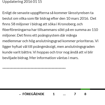
Uppdatering 2016 01 15
Enligt de senaste uppgifterna så kommer länsstyrelsen ta
beslut om vilka som får bidrag efter den 10 mars 2016. Det
finns 58 miljoner i bidrag att söka i Kronoberg, och
fiberföreningarna har tillsammans sökt på en summa av 110
miljoner. Det finns ett poängsystem där många
medlemmar och hög anslutningsgrad kommer prioriteras. Vi
ligger hyfsat väl till poängmässigt, men anslutningsgraden
kunde varit bättre. Vi hoppas och tror nog ändå att vi blir
beviljade bidrag. Mer information väntas i mars.
*********************************************
Inläggsnavigering
← FÖREGÅENDE
1
…
7
8