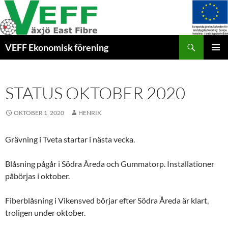
Hoppa
till
innehåll
Sök
VEFF Ekonomisk förening
PRIMÄR
MENY
STATUS OKTOBER 2020
OKTOBER 1, 2020
HENRIK
Grävning i Tveta startar i nästa vecka.
Blåsning pågår i Södra Åreda och Gummatorp. Installationer
påbörjas i oktober.
Fiberblåsning i Vikensved börjar efter Södra Åreda är klart,
troligen under oktober.