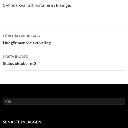
5-6 hus kvar att installera i Risinge.
Inläggsnavigering
FÖREGÅENDE INLÄGG
Hur gör man vid aktivering
NÄSTA INLÄGG
Status oktober nr2
Sök
efter:
SENASTE INLÄGGEN