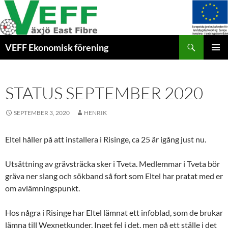
Hoppa
till
innehåll
Sök
VEFF Ekonomisk förening
PRIMÄR
MENY
STATUS SEPTEMBER 2020
SEPTEMBER 3, 2020
HENRIK
Eltel håller på att installera i Risinge, ca 25 är igång just nu.
Utsättning av grävsträcka sker i Tveta. Medlemmar i Tveta bör
gräva ner slang och sökband så fort som Eltel har pratat med er
om avlämningspunkt.
Hos några i Risinge har Eltel lämnat ett infoblad, som de brukar
lämna till Wexnetkunder. Inget fel i det, men på ett ställe i det