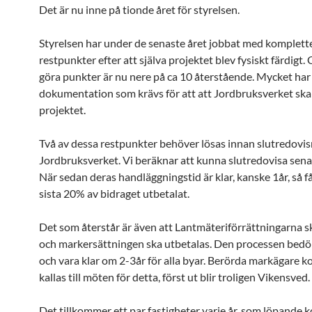
Det är nu inne på tionde året för styrelsen.
Styrelsen har under de senaste året jobbat med komplett
restpunkter efter att själva projektet blev fysiskt färdigt.
göra punkter är nu nere på ca 10 återstående. Mycket har 
dokumentation som krävs för att att Jordbruksverket sk
projektet.
Två av dessa restpunkter behöver lösas innan slutredovisni
Jordbruksverket. Vi beräknar att kunna slutredovisa senas
När sedan deras handläggningstid är klar, kanske 1år, så få
sista 20% av bidraget utbetalat.
Det som återstår är även att Lantmäteriförrättningarna sk
och markersättningen ska utbetalas. Den processen bedöm
och vara klar om 2-3år för alla byar. Berörda markägare 
kallas till möten för detta, först ut blir troligen Vikensved.
Det tillkommer ett par fastigheter varje år, som löpande ko