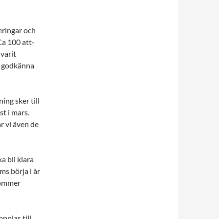
eringar och
 Ca 100 att-
varit
a godkänna
ng sker till
t i mars.
r vi även de
a bli klara
s börja i år
kommer
pplas till