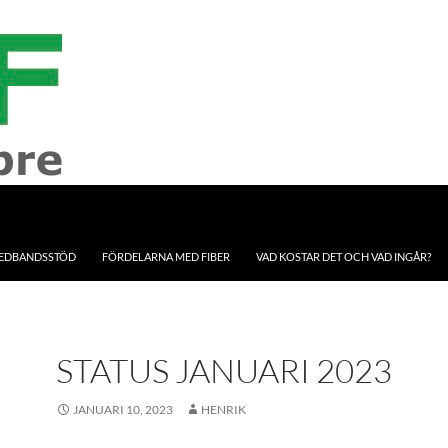
EDBANDSSTÖD
FÖRDELARNA MED FIBER
VAD KOSTAR DET OCH VAD INGÅR?
STATUS JANUARI 2023
JANUARI 10, 2023
HENRIK