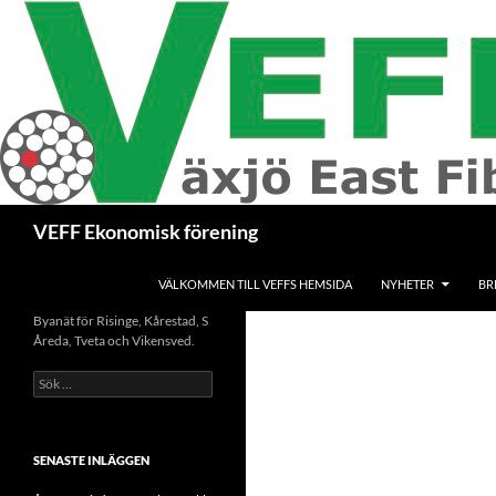
Hoppa
till
innehåll
Sök
VEFF Ekonomisk förening
VÄLKOMMEN TILL VEFFS HEMSIDA
NYHETER
BR
Byanät för Risinge, Kårestad, S
Åreda, Tveta och Vikensved.
Sök
efter:
SENASTE INLÄGGEN