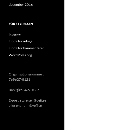
december 2016
FÖR STYRELSEN
Logga in
Flöde för inlägg
Flöde för kommentarer
WordPress.org
Organisationsnummer:
769627-8121
Bankgiro: 469-1085
E-post: styrelsen@veff.se
eller ekonomi@veff.se