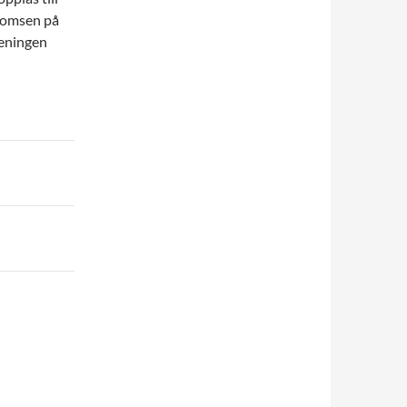
 momsen på
reningen